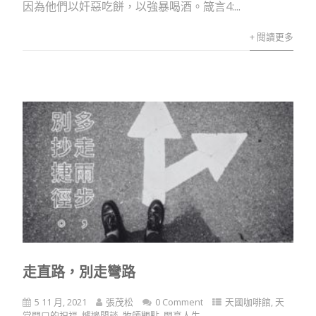
因為他們以奸惡吃餅，以強暴喝酒。箴言4:...
+ 閱讀更多
走直路，別走彎路
5 11 月, 2021
張茂松
0 Comment
天國咖啡館
,
天
堂門口的祝福
,
爐邊閒談
,
牧師觀點
,
閃亮人生