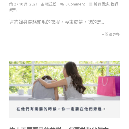
27 10 月, 2021
張茂松
0 Comment
爐邊閒談
,
牧師
觀點
這約翰身穿駱駝毛的衣服，腰束皮帶，吃的是...
+ 閱讀更多