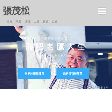
張茂松
陽光｜飛鷹｜使徒｜口甜｜臉甜｜心甜
張牧師聖經註釋
張牧師粉絲專頁