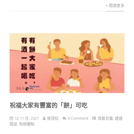
+ 閱讀更多
祝福大家有豐富的「餅」可吃
12 11 月, 2021
張茂松
0 Comment
清晨甘露
,
爐邊
閒談
,
牧師觀點