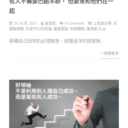
牧人不需要巴結羊群， 但要常和他們在一
起
20 10 月, 2021
張茂松
0 Comment
上班族必學
,
天
國咖啡館
,
天堂門口的祝福
,
爐邊閒談
,
牧師觀點
,
職場能力up
耕種自己田地的必得飽食，追隨虛浮的卻是無...
+ 閱讀更多