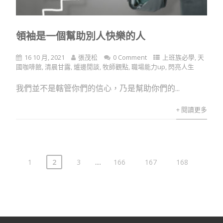
領袖是一個幫助別人快樂的人
16 10 月, 2021
張茂松
0 Comment
上班族必學
,
天
國咖啡館
,
清晨甘露
,
爐邊閒談
,
牧師觀點
,
職場能力up
,
閃亮人生
我們並不是轄管你們的信心，乃是幫助你們的...
+ 閱讀更多
....
1
2
3
166
167
168