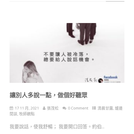
讓別人多說一點，做個好聽眾
17 11 月, 2021
張茂松
0 Comment
清晨甘露
,
爐邊
閒談
,
牧師觀點
我要說話，使我舒暢； 我要開口回答。約伯...