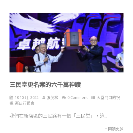
三民堂更名案的六千萬神蹟
18 10 月, 2022
張茂松
0 Comment
天堂門口的祝
福
,
新店行道會
我們在新店區的三民路有一個「三民堂」，這...
+ 閱讀更多