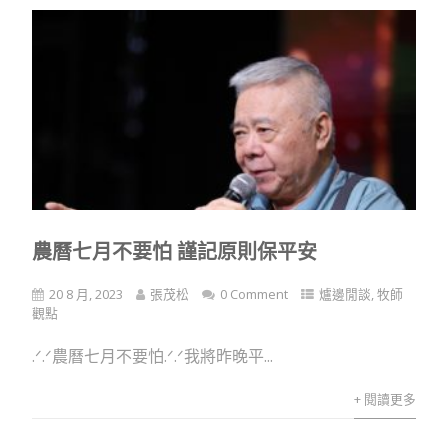
農曆七月不要怕 謹記原則保平安
20 8 月, 2023
張茂松
0 Comment
爐邊閒談
,
牧師
觀點
.ᐟ.ᐟ農曆七月不要怕.ᐟ.ᐟ我將昨晚平...
+ 閱讀更多