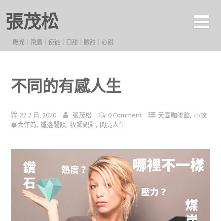
張茂松
陽光｜飛鷹｜使徒｜口甜｜臉甜｜心甜
不同的有感人生
,
22 2 月, 2020
張茂松
0 Comment
天國咖啡館
小故
,
,
,
事大作為
爐邊閒談
牧師觀點
閃亮人生