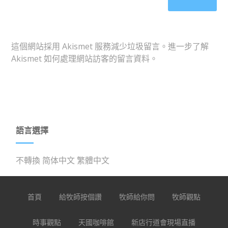
這個網站採用 Akismet 服務減少垃圾留言。
進一步了解
Akismet 如何處理網站訪客的留言資料
。
語言選擇
不轉換
简体中文
繁體中文
首頁
給牧師按個讚
牧師給你問
牧師觀點
時事觀點
天國咖啡館
新店行道會現場直播