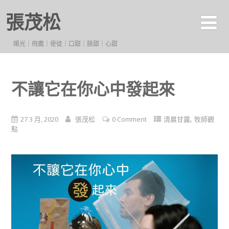
張茂松
陽光｜飛鷹｜使徒｜口甜｜臉甜｜心甜
不讓它在你心中發起來
,
27 3 月, 2020
張茂松
0 Comment
清晨甘露
牧師觀
點