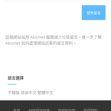
這個網站採用 Akismet 服務減少垃圾留言。
進一步了解
Akismet 如何處理網站訪客的留言資料
。
語言選擇
不轉換
简体中文
繁體中文
首頁
給牧師按個讚
牧師給你問
牧師觀點