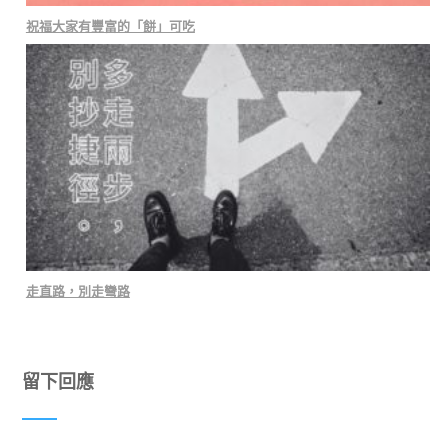
祝福大家有豐富的「餅」可吃
走直路，別走彎路
留下回應