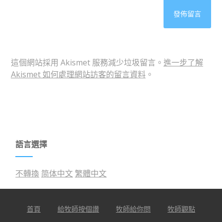
這個網站採用 Akismet 服務減少垃圾留言。
進一步了解
Akismet 如何處理網站訪客的留言資料
。
語言選擇
不轉換
简体中文
繁體中文
首頁
給牧師按個讚
牧師給你問
牧師觀點