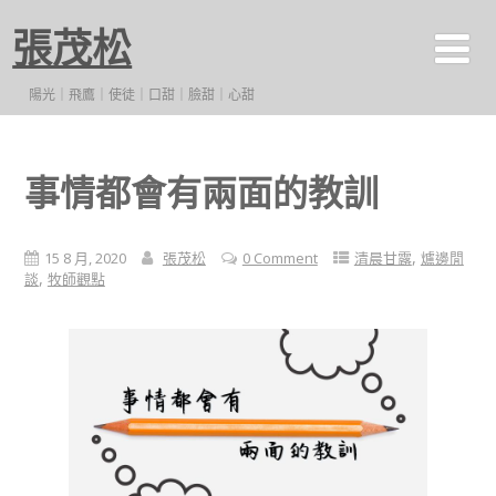
張茂松
陽光｜飛鷹｜使徒｜口甜｜臉甜｜心甜
事情都會有兩面的教訓
,
15 8 月, 2020
張茂松
0 Comment
清晨甘露
爐邊閒
,
談
牧師觀點