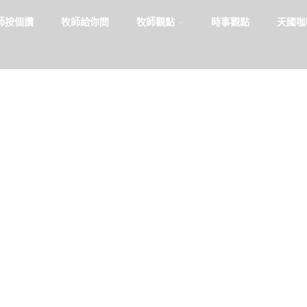
師按個讚
牧師給你問
牧師觀點
時事觀點
天國咖