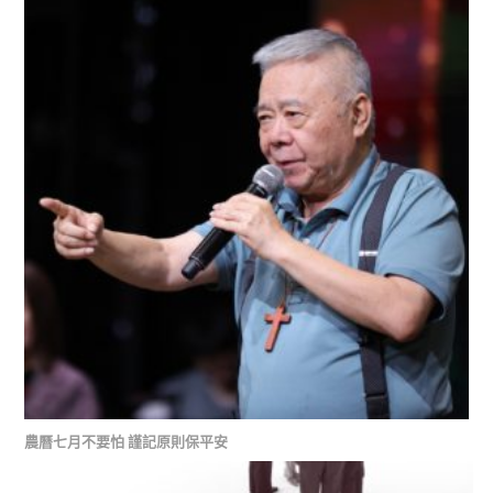
農曆七月不要怕 謹記原則保平安