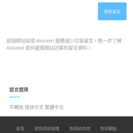
這個網站採用 Akismet 服務減少垃圾留言。
進一步了解
Akismet 如何處理網站訪客的留言資料
。
語言選擇
不轉換
简体中文
繁體中文
首頁
給牧師按個讚
牧師給你問
牧師觀點