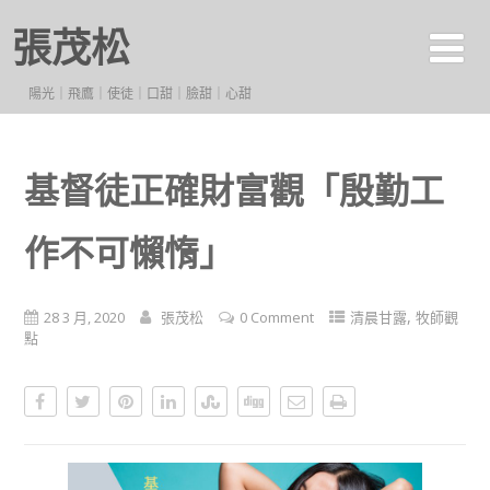
張茂松
陽光｜飛鷹｜使徒｜口甜｜臉甜｜心甜
基督徒正確財富觀「殷勤工
作不可懶惰」
,
28 3 月, 2020
張茂松
0 Comment
清晨甘露
牧師觀
點