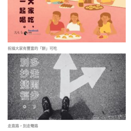
祝福大家有豐富的「餅」可吃
走直路，別走彎路