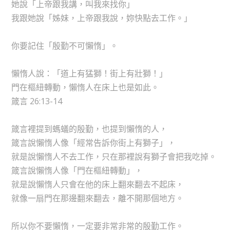
她說「上帝跟我講，叫我來找你」
我跟她說「姊妹，上帝跟我說，妳快點去工作。」
你要記住「殷勤不可懶惰」。
懶惰人說：「道上有猛獅！街上有壯獅！」
門在樞紐轉動，懶惰人在床上也是如此。
箴言 26:13-14
箴言裡提到螞蟻的殷勤，也提到懶惰的人，
箴言說懶惰人像「經常告訴你街上有獅子」，
就是說懶惰人不去工作，只在那裡說有獅子會把我吃掉。
箴言說懶惰人像「門在樞紐轉動」，
就是說懶惰人只會在他的床上翻來翻去不起床，
就像一扇門在那邊翻來翻去，離不開那個地方。
所以你不要懶惰，一定要非常非常的殷勤工作。