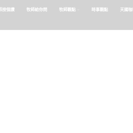
師按個讚
牧師給你問
牧師觀點
時事觀點
天國咖