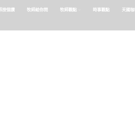
師按個讚
牧師給你問
牧師觀點
時事觀點
天國咖