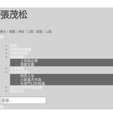
張茂松
陽光｜飛鷹｜使徒｜口甜｜臉甜｜心甜
首頁
給牧師按個讚
牧師給你問
牧師觀點
上班族必學
清晨甘露
時事觀點
天國咖啡館
閃亮人生
小故事大作為
天堂門口的祝福
新店行道會現場直播
简体中文