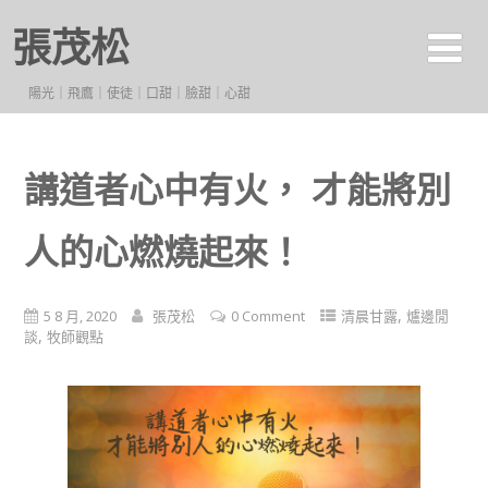
張茂松
陽光｜飛鷹｜使徒｜口甜｜臉甜｜心甜
講道者心中有火， 才能將別
人的心燃燒起來！
,
5 8 月, 2020
張茂松
0 Comment
清晨甘露
爐邊閒
,
談
牧師觀點