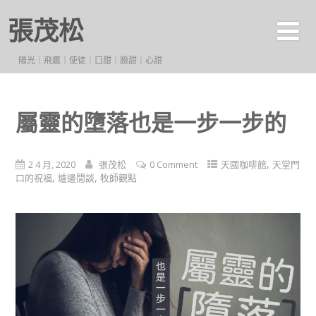
張茂松
陽光｜飛鷹｜使徒｜口甜｜臉甜｜心甜
屬靈的墮落也是一步一步的
,
2 4 月, 2020
張茂松
0 Comment
天國咖啡館
天堂門
,
,
口的祝福
爐邊閒談
牧師觀點