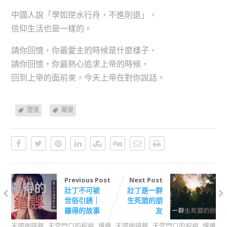
中國人說「學如逆水行舟，不進則退」，
信仰生活也是一樣的。
請你回憶，你最愛主的時候是什麼樣子，
請你回憶，你最熱心追求上帝的時候，
回到上帝的面前來，今天上帝在對你說話。
墮落
屬靈
Previous Post
Next Post
壯丁不可被
壯丁是一群
世俗引誘｜
生死盟的朋
羅得的故事
友
,
,
,
,
天國咖啡館
天堂門口的祝福
爐邊
天國咖啡館
天堂門口的祝福
爐邊