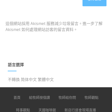
這個網站採用 Akismet 服務減少垃圾留言。
進一步了解
Akismet 如何處理網站訪客的留言資料
。
語言選擇
不轉換
简体中文
繁體中文
首頁
給牧師按個讚
牧師給你問
牧師觀點
時事觀點
天國咖啡館
新店行道會現場直播