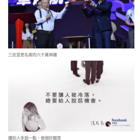
三民堂更名案的六千萬神蹟
讓別人多說一點，做個好聽眾